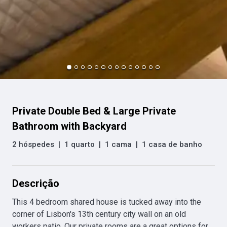
Private Double Bed & Large Private
Bathroom with Backyard
2 hóspedes
|
1 quarto
|
1 cama
|
1 casa de banho
Descrição
This 4 bedroom shared house is tucked away into the 
corner of Lisbon's 13th century city wall on an old 
workers patio. Our private rooms are a great options for 