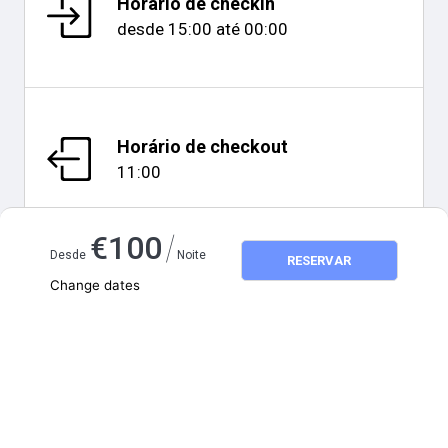
Horário de checkin
desde
15:00
até
00:00
Horário de checkout
11:00
/
€
100
Desde
Noite
RESERVAR
Change dates
Mapa e distâncias
Adults
2
Children
0
agosto 2026